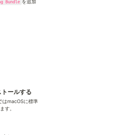
を追加
ng Bundle
。
ンストールする
はmacOSに標準
ます。