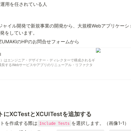
理や運用を任されている人
はアジャイル開発で新規事業の開発から、大規模Webアプリケー
発をしています。
ZUMAKIのHPのお問合せフォームから
I
まき）はエンジニア・デザイナー・ディレクターで構成されるギ
成長するWebサービスやアプリのリニューアル・リファクタ
ます。
トにXCTestとXCUITestを追加する
クトを作成する際は
を選択します。（画像1-1）
Include Tests