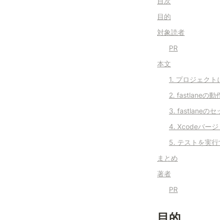
目次
目的
対象読者
PR
本文
1. プロジェクトに
2. fastl
3. fastlane
4. Xcodeバ
5. テストを実
まとめ
著者
PR
目的