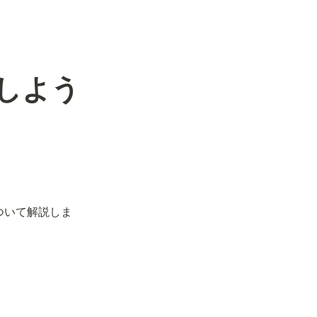
入しよう
。
について解説しま